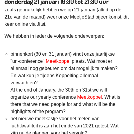
donderdag 21 januari 19:30 tot 21:30 uur
zoals gebruikelijk hebben we op 21 januari (altijd op de
21e van de maand) weer onze MeetjeStad bijeenkomst, dit
keer online via Jitsi.
We hebben in ieder de volgende onderwerpen:
binnenkort (30 en 31 januari) vindt onze jaarlijkse
"un-conference"
Meetkoppel
plaats. Wat moet er
allemaal nog gebeuren om dat mogelijk te maken?
En wat kun je tijdens Koppelting allemaal
verwachten?
At the end of January, the 30th en 31st we will
organize our yearly conference
Meetkoppel
. What is
there that we need people for and what will be the
highlights of the program?
het nieuwe meetkastje voor het meten van
luchtkwaliteit is aan het einde van 2021 getest. Wat
zijn nu de plannen voor het vervolg?