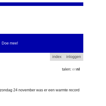
Doe mee!
index
inloggen
talen:
en
nl
n zondag 24 november was er een warmte record