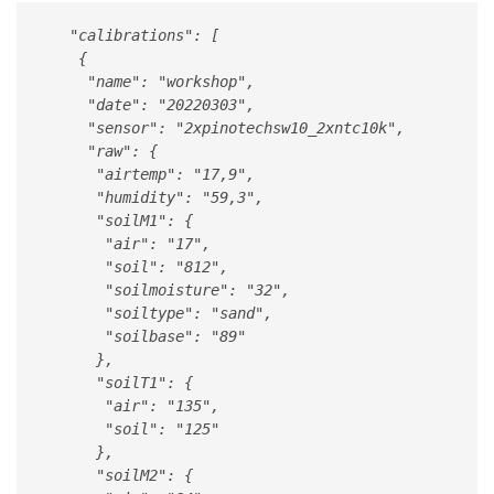
   "calibrations": [

    {

     "name": "workshop",

     "date": "20220303",

     "sensor": "2xpinotechsw10_2xntc10k",

     "raw": {

      "airtemp": "17,9",

      "humidity": "59,3",

      "soilM1": {

       "air": "17",

       "soil": "812",

       "soilmoisture": "32",

       "soiltype": "sand",

       "soilbase": "89"

      },

      "soilT1": {

       "air": "135",

       "soil": "125"

      },

      "soilM2": {
