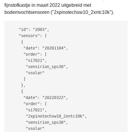
fijnstofkastje in maart 2022 uitgebreid met
bodemvochtsensoren (
"2xpinotechsw10_2xntc10k").
   "id": "2003",

   "sensors": [

    {

     "date": "20201104",

     "order": [

      "si7021",

      "sensirion_sps30",

      "vsolar"

     ]

    },

    {

     "date": "20220322",

     "order": [

      "si7021",

      "2xpinotechsw10_2xntc10k",

      "sensirion_sps30",

      "vsolar"
