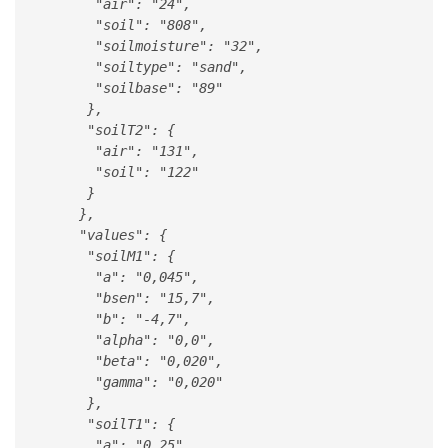
       "air": "24",

       "soil": "808",

       "soilmoisture": "32",

       "soiltype": "sand",

       "soilbase": "89"

      },

      "soilT2": {

       "air": "131",

       "soil": "122"

      }

     },

     "values": {

      "soilM1": {

       "a": "0,045",

       "bsen": "15,7",

       "b": "-4,7",

       "alpha": "0,0",

       "beta": "0,020",

       "gamma": "0,020"

      },

      "soilT1": {

       "a": "0,25",
