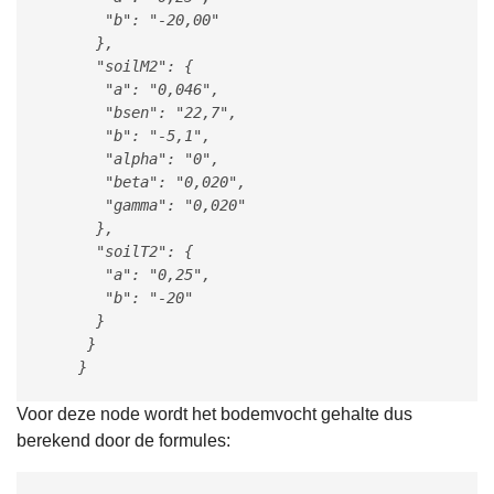
       "b": "-20,00"

      },

      "soilM2": {

       "a": "0,046",

       "bsen": "22,7",

       "b": "-5,1",

       "alpha": "0",

       "beta": "0,020",

       "gamma": "0,020"

      },

      "soilT2": {

       "a": "0,25",

       "b": "-20"

      }

     }

    }
Voor deze node wordt het bodemvocht gehalte dus
berekend door de formules: