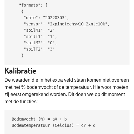
   "formats": [

    {

     "date": "20220303",

     "sensor": "2xpinotechsw10_2xntc10k",

     "soilM1": "2",

     "soilT1": "1",

     "soilM2": "0",

     "soilT2": "3"

    }
Kalibratie
De waarden die in het extra veld staan komen niet overeen
met het % bodemvocht of de temperatuur. Hiervoor moeten
zij eerst omgerekend worden. Dit doen we op dit moment
met de functies:
Bodemvocht (%) = aX + b

Bodemtemperatuur (Celcius) = cY + d