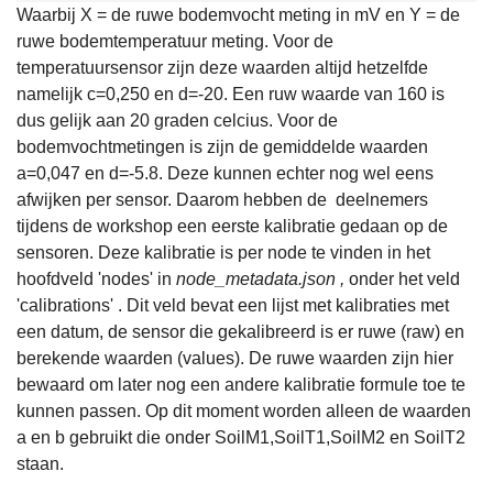
Waarbij X = de ruwe bodemvocht meting in mV en Y = de
ruwe bodemtemperatuur meting. Voor de
temperatuursensor zijn deze waarden altijd hetzelfde
namelijk c=0,250 en d=-20. Een ruw waarde van 160 is
dus gelijk aan 20 graden celcius. Voor de
bodemvochtmetingen is zijn de gemiddelde waarden
a=0,047 en d=-5.8. Deze kunnen echter nog wel eens
afwijken per sensor. Daarom hebben de deelnemers
tijdens de workshop een eerste kalibratie gedaan op de
sensoren. Deze kalibratie is per node te vinden in het
hoofdveld 'nodes' in
node_metadata.json ,
onder het veld
'calibrations' . Dit veld bevat een lijst met kalibraties met
een datum, de sensor die gekalibreerd is er ruwe (raw) en
berekende waarden (values). De ruwe waarden zijn hier
bewaard om later nog een andere kalibratie formule toe te
kunnen passen. Op dit moment worden alleen de waarden
a en b gebruikt die onder SoilM1,SoilT1,SoilM2 en SoilT2
staan.