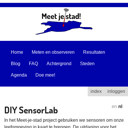
Home
Meten en observeren
Resultaten
Blog
FAQ
Achtergrond
Steden
Agenda
Doe mee!
index
inloggen
DIY SensorLab
en
nl
In het Meet-je-stad project gebruiken we sensoren om onze
leefomgeving in kaart te brengen. De uitdaging voor het