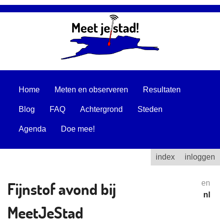
Home
Meten en observeren
Resultaten
Blog
FAQ
Achtergrond
Steden
Agenda
Doe mee!
index
inloggen
Fijnstof avond bij
en
nl
MeetJeStad