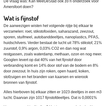
De vraag was: Kan MeetJeStad ook zo’n onderzoek voor
Amersfoort doen?
Wat is fijnstof
De aanwezigen wisten het volgende rijtje bij elkaar te
verzamelen: roet, stikstofoxiden, saharazand, zeezout,
sporen, stuifmeel, autobanddeeltjes, nanoplastics, PFAS,
huidschilvers. Verder bestaat de lucht uit 78% stikstof, 21%
zuurstof, 0,9% argon, 0,03% CO2 en dan nog wat
restgassen, zoals waterdamp, methaan, ozon en nog meer.
Googlen levert op dat 40% van het fijnstof door
verbranding komt en 14% door stof van de bodem en 8%
door zeezout. In huis zijn roken, open haard, koken,
stofzuigen en het branden van kaarsen en wierook
bronnen van fijnstof.
Alles hierboven bij elkaar zitten er 1023 deeltjes in een m3
lucht. Daarvan zijn 1017 fijnstofdeeltjes. Dat is 0,0001%