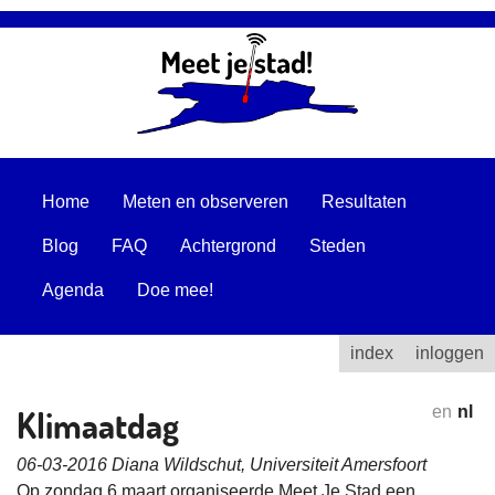
Home
Meten en observeren
Resultaten
Blog
FAQ
Achtergrond
Steden
Agenda
Doe mee!
index
inloggen
Klimaatdag
en
nl
06-03-2016 Diana Wildschut, Universiteit Amersfoort
Op zondag 6 maart organiseerde Meet Je Stad een