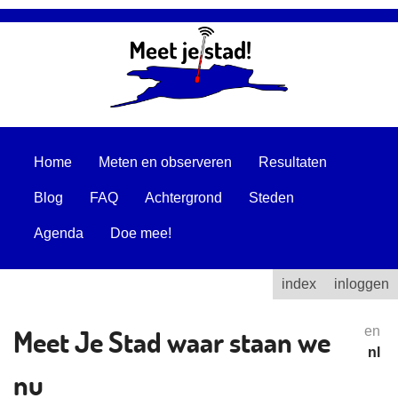
Home
Meten en observeren
Resultaten
Blog
FAQ
Achtergrond
Steden
Agenda
Doe mee!
index
inloggen
Meet Je Stad waar staan we
en
nl
nu