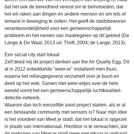
dat het ook de bereidheid vereist om te beïnvloeden, dat
het wil raken aan dingen en andere mensen en om iets of
iemand in beweging te zetten. Het geeft de stadsbewoner
verantwoordelijkheid voor een gemeenschappelijk
probleem en het nemen van maatregelen op dit gebied (De
Lange & De Waal, 2013 uit: Thrift, 2004; de Lange, 2013).
Een social city start lokaal
Zelf deed mij dit project denken aan the Air Quality Egg. Dit
al in 2012 ontwikkelde "weer-ei" installeert men thuis,
waarna het milieugegevens verzamelt over je buurt en
deelt op het web. Samen met weer-eitjes over de hele
wereld vormt het een gemeenschappelijk luchtkwaliteit-
detectie-netwerk.
Waarom dan toch eenzelfde soort project starten, als er al
een bestaande community met sensors is? Naar mijn idee
is het voordeel van Meet je stad!, dat het lokaal is opgezet
in plaats van internationaal. Hierdoor is te verwachten, dat
de metingen van Meet je stad! meer met elkaar in verband