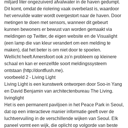
miljard liter ongezuiverd afvalwater in de haven gedumpt.
Dit komt, omdat de riolering vaak overbelast is, waardoor
het vervuilde water wordt overgestort naar de haven. Door
metingen te doen met sensors, wanneer dit gebeurt
kunnen bewoners er bewust van worden gemaakt via
meldingen op Twitter, de eigen website en de Visualight
(een lamp die van kleur verandert om een melding te
maken), dat het beter is om niet door te spoelen.
Wellicht heeft Amersfoort ook zo'n probleem op kleinere
schaal en kan er eenzelfde soort meldingssysteem
ontstaan (http://dontflush.me).
voorbeeld 2 - Living Light
Living Light is een kunstwerk ontworpen door Soo-in Yang
en David Benjamin van architectenbureau The Living.
livinglight
Het is een permanent paviljoen in het Peace Park in Seoul,
dat op een interactieve manier informatie geeft over de
luchtvervuiling in de verschillende wijken van Seoul. Elk
paneel vormt een wijk, die oplicht op volgorde van beste