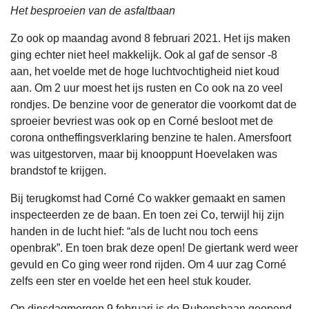
Het besproeien van de asfaltbaan
Zo ook op maandag avond 8 februari 2021. Het ijs maken
ging echter niet heel makkelijk. Ook al gaf de sensor -8
aan, het voelde met de hoge luchtvochtigheid niet koud
aan. Om 2 uur moest het ijs rusten en Co ook na zo veel
rondjes. De benzine voor de generator die voorkomt dat de
sproeier bevriest was ook op en Corné besloot met de
corona ontheffingsverklaring benzine te halen. Amersfoort
was uitgestorven, maar bij knooppunt Hoevelaken was
brandstof te krijgen.
Bij terugkomst had Corné Co wakker gemaakt en samen
inspecteerden ze de baan. En toen zei Co, terwijl hij zijn
handen in de lucht hief: “als de lucht nou toch eens
openbrak”. En toen brak deze open! De giertank werd weer
gevuld en Co ging weer rond rijden. Om 4 uur zag Corné
zelfs een ster en voelde het een heel stuk kouder.
Op dinsdagmorgen 9 februari is de Rubensbaan geopend