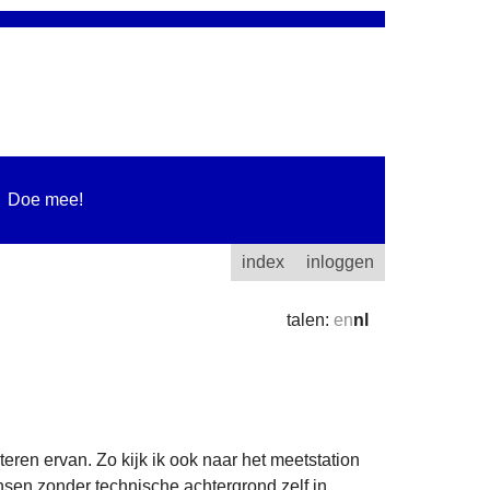
Doe mee!
index
inloggen
talen:
en
nl
eren ervan. Zo kijk ik ook naar het meetstation
nsen zonder technische achtergrond zelf in