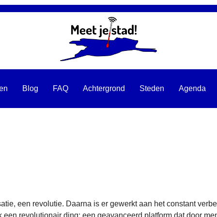
ten
Blog
FAQ
Achtergrond
Steden
Agenda
ie, een revolutie. Daarna is er gewerkt aan het constant verbet
 een revolutionair ding: een geavanceerd platform dat door me