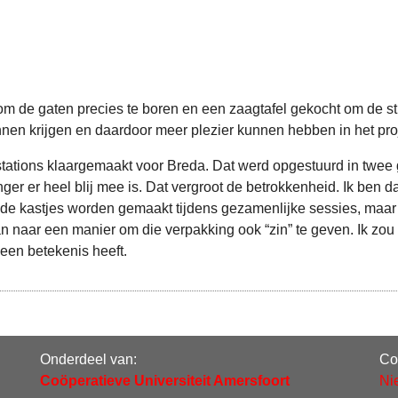
m de gaten precies te boren en een zaagtafel gekocht om de stu
nen krijgen en daardoor meer plezier kunnen hebben in het proj
tations klaargemaakt voor Breda. Dat werd opgestuurd in twee g
nger er heel blij mee is. Dat vergroot de betrokkenheid. Ik ben
t de kastjes worden gemaakt tijdens gezamenlijke sessies, maa
n naar een manier om die verpakking ook “zin” te geven. Ik zou 
 een betekenis heeft.
Onderdeel van:
Co
Coöperatieve Universiteit Amersfoort
Ni