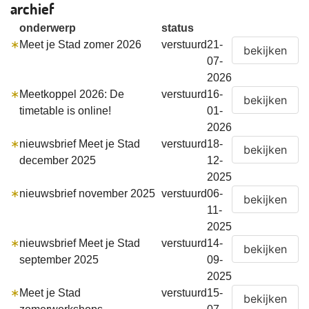
archief
onderwerp
status
∗
Meet je Stad zomer 2026
verstuurd
21-
07-
2026
∗
Meetkoppel 2026: De
verstuurd
16-
timetable is online!
01-
2026
∗
nieuwsbrief Meet je Stad
verstuurd
18-
december 2025
12-
2025
∗
nieuwsbrief november 2025
verstuurd
06-
11-
2025
∗
nieuwsbrief Meet je Stad
verstuurd
14-
september 2025
09-
2025
∗
Meet je Stad
verstuurd
15-