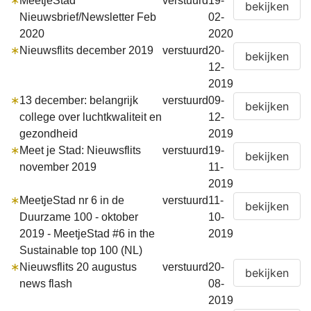
∗
MeetjeStad
verstuurd
19-
Nieuwsbrief/Newsletter Feb
02-
2020
2020
∗
Nieuwsflits december 2019
verstuurd
20-
12-
2019
∗
13 december: belangrijk
verstuurd
09-
college over luchtkwaliteit en
12-
gezondheid
2019
∗
Meet je Stad: Nieuwsflits
verstuurd
19-
november 2019
11-
2019
∗
MeetjeStad nr 6 in de
verstuurd
11-
Duurzame 100 - oktober
10-
2019 - MeetjeStad #6 in the
2019
Sustainable top 100 (NL)
∗
Nieuwsflits 20 augustus
verstuurd
20-
news flash
08-
2019