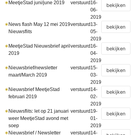
∗
MeetjeStad juni/june 2019
verstuurd
16-
06-
2019
∗
News flash May 12 mei 2019
verstuurd
13-
Nieuwsflits
05-
2019
∗
MeetjeStad Nieuwsbrief april
verstuurd
16-
2019
04-
2019
∗
Nieuwsbrief/newsletter
verstuurd
15-
maart/March 2019
03-
2019
∗
Nieuwsbrief MeetjeStad
verstuurd
14-
februari 2019
02-
2019
∗
Nieuwsflits: let op 21 januari
verstuurd
19-
weer MeetjeStad avond met
01-
soep
2019
∗
Nieuwsbrief / Newsletter
verstuurd
14-