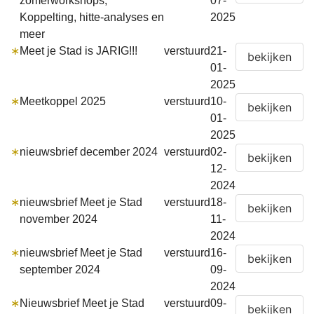
zomerworkshops,
07-
Koppelting, hitte-analyses en
2025
meer
∗
Meet je Stad is JARIG!!!
verstuurd
21-
01-
2025
∗
Meetkoppel 2025
verstuurd
10-
01-
2025
∗
nieuwsbrief december 2024
verstuurd
02-
12-
2024
∗
nieuwsbrief Meet je Stad
verstuurd
18-
november 2024
11-
2024
∗
nieuwsbrief Meet je Stad
verstuurd
16-
september 2024
09-
2024
∗
Nieuwsbrief Meet je Stad
verstuurd
09-