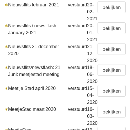
∗
Nieuwsflits februari 2021
verstuurd
20-
02-
2021
∗
Nieuwsflits / news flash
verstuurd
20-
January 2021
01-
2021
∗
Nieuwsflits 21 december
verstuurd
21-
2020
12-
2020
∗
Nieuwsflits/newsflash: 21
verstuurd
18-
Juni: meetjestad meeting
06-
2020
∗
Meet je Stad april 2020
verstuurd
15-
04-
2020
∗
MeetjeStad maart 2020
verstuurd
16-
03-
2020