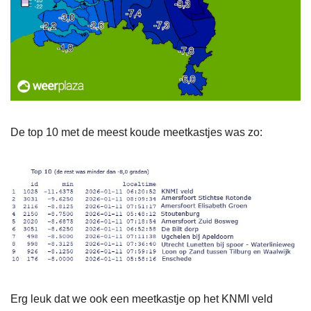
De top 10 met de meest koude meetkastjes was zo:
Erg leuk dat we ook een meetkastje op het KNMI veld