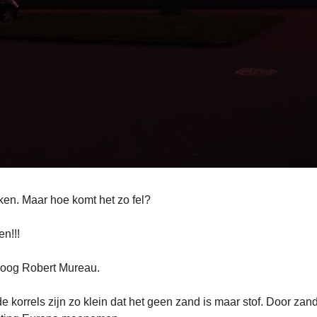
ken. Maar hoe komt het zo fel?
n!!!
oloog Robert Mureau.
 korrels zijn zo klein dat het geen zand is maar stof. Door zan