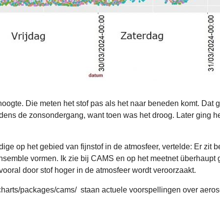
ogte. Die meten het stof pas als het naar beneden komt. Dat ge
dens de zonsondergang, want toen was het droog. Later ging h
op het gebied van fijnstof in de atmosfeer, vertelde: Er zit be
nsemble vormen. Ik zie bij CAMS en op het meetnet überhaup
oral door stof hoger in de atmosfeer wordt veroorzaakt.
charts/packages/cams/ staan actuele voorspellingen over aeroso