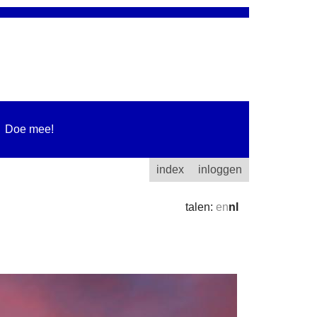
Doe mee!
index
inloggen
talen:
en
nl