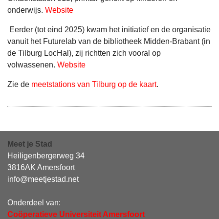
onderwijs.
Website
Eerder (tot eind 2025) kwam het initiatief en de organisatie
vanuit het Futurelab van de bibliotheek Midden-Brabant (in
de Tilburg LocHal), zij richtten zich vooral op
volwassenen.
Website
Zie de
meetstations van Tilburg op de kaart
.
Meet je Stad
Heiligenbergerweg 34
3816AK Amersfoort
info@meetjestad.net
Onderdeel van:
Coöperatieve Universiteit Amersfoort