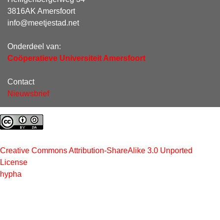
3816AK Amersfoort
info@meetjestad.net
Onderdeel van:
Coöperatieve Universiteit Amersfoort
Contact
Nieuwsbrief
Creative Commons Attribution-ShareAlike 3.0 Unported
License
hypha