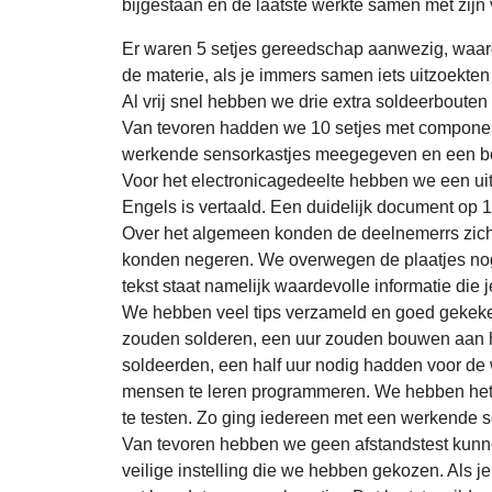
bijgestaan en de laatste werkte samen met zijn 
Er waren 5 setjes gereedschap aanwezig, waa
de materie, als je immers samen iets uitzoekten
Al vrij snel hebben we drie extra soldeerboute
Van tevoren hadden we 10 setjes met component
werkende sensorkastjes meegegeven en een bo
Voor het electronicagedeelte hebben we een uit
Engels is vertaald. Een duidelijk document op 
Over het algemeen konden de deelnemerrs zich 
konden negeren. We overwegen de plaatjes nog i
tekst staat namelijk waardevolle informatie die 
We hebben veel tips verzameld en goed gekeke
zouden solderen, een uur zouden bouwen aan 
soldeerden, een half uur nodig hadden voor de
mensen te leren programmeren. We hebben het 
te testen. Zo ging iedereen met een werkende s
Van tevoren hebben we geen afstandstest kunnen
veilige instelling die we hebben gekozen. Als je