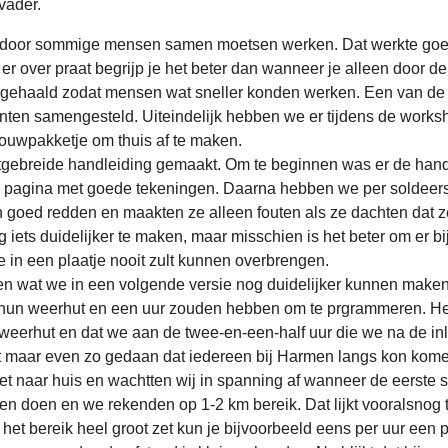
vader.
rdoor sommige mensen samen moetsen werken. Dat werkte goed 
 er over praat begrijp je het beter dan wanneer je alleen door d
n gehaald zodat mensen wat sneller konden werken. Een van de 
en samengesteld. Uiteindelijk hebben we er tijdens de worksho
uwpakketje om thuis af te maken.
gebreide handleiding gemaakt. Om te beginnen was er de handle
1 pagina met goede tekeningen. Daarna hebben we per soldeerst
goed redden en maakten ze alleen fouten als ze dachten dat z
ets duidelijker te maken, maar misschien is het beter om er bi
je in een plaatje nooit zult kunnen overbrengen.
n wat we in een volgende versie nog duidelijker kunnen make
hun weerhut en een uur zouden hebben om te prgrammeren. Het
 weerhut en dat we aan de twee-en-een-half uur die we na de i
maar even zo gedaan dat iedereen bij Harmen langs kon komen 
et naar huis en wachtten wij in spanning af wanneer de eerste 
 doen en we rekenden op 1-2 km bereik. Dat lijkt vooralsnog t
 het bereik heel groot zet kun je bijvoorbeeld eens per uur een p