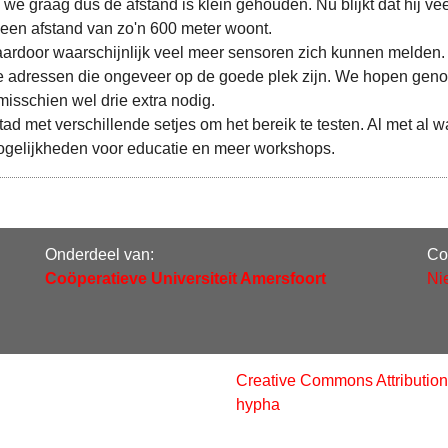
 we graag dus de afstand is klein gehouden. Nu blijkt dat hij vee
 een afstand van zo'n 600 meter woont.
ardoor waarschijnlijk veel meer sensoren zich kunnen melden
e adressen die ongeveer op de goede plek zijn. We hopen geno
 misschien wel drie extra nodig.
d met verschillende setjes om het bereik te testen. Al met al
mogelijkheden voor educatie en meer workshops.
Onderdeel van:
Co
Coöperatieve Universiteit Amersfoort
Ni
Creative Commons Attribution
hypha