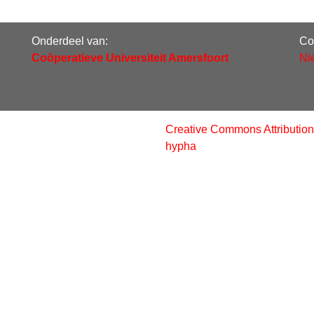
Onderdeel van:
Co
Coöperatieve Universiteit Amersfoort
Ni
Creative Commons Attribution
hypha