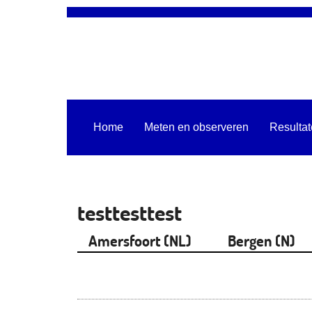
Home
Meten en observeren
Resulta
testtesttest
Amersfoort (NL)
Bergen (N)