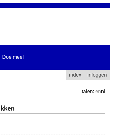
Doe mee!
index
inloggen
talen:
en
nl
ekken