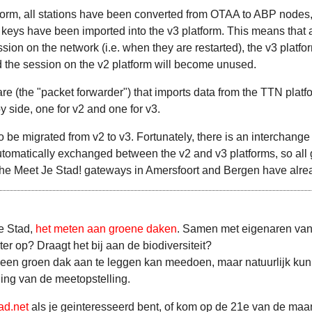
atform, all stations have been converted from OTAA to ABP nodes
 keys have been imported into the v3 platform. This means that al
ion on the network (i.e. when they are restarted), the v3 platfor
d the session on the v2 platform will become unused.
are (the "packet forwarder") that imports data from the TTN pla
y side, one for v2 and one for v3.
to be migrated from v2 to v3. Fortunately, there is an interchange
omatically exchanged between the v2 and v3 platforms, so all 
, the Meet Je Stad! gateways in Amersfoort and Bergen have alre
je Stad,
het meten aan groene daken
. Samen met eigenaren van
er op? Draagt het bij aan de biodiversiteit?
m een groen dak aan te leggen kan meedoen, maar natuurlijk 
ing van de meetopstelling.
d.net
als je geinteresseerd bent, of kom op de 21e van de maa