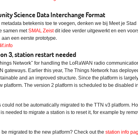
unity Science Data Interchange Format
metadata betekenis toe te voegen, denken we bij Meet je Stad 
 we samen met
SMAL Zeist
dit idee verder uitgewerkt en een voo
 aan een eerste prototype.
if.info
on 3, station restart needed
Things Network" for handling the LoRaWAN radio communication, 
ateways. Earlier this year, The Things Network has deployed ve
tainable and an improved structure. Since the platform is largely
w platform. The version 2 platform is scheduled to be disable
 could not be automatically migrated to the TTN v3 platform. H
is needed to migrate a station is to reset it, for example by remo
to be migrated to the new platform? Check out the
station info pa