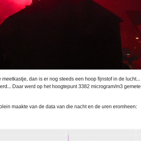
 meetkastje, dan is er nog steeds een hoop fijnstof in de lucht.
rd... Daar werd op het hoogtepunt 3382 microgram/m3 gemeten
jolein maakte van de data van die nacht en de uren eromheen: